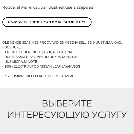
Rocca al Mare kaubanduskeskuse sissepääs
СКАЧАТЬ ЭЛЕКТРОННУЮ БРОШЮРУ
OLE NENDE SEAS, KES PROOVIVAD ESIMESENA SELLISEID UUSTULNUKAID:
- UUS JUKE
- TÄILIKULT UUENENUD QASHQAI JA X-TRAIL
- UUS NISSANI C-SEGMENDI LUUKPÄRA PULSAR
- UUS MICRA JA NOTE
- 100% ELEKTRIAUTOD NISSAN LEAF JA e-NV200!
EKSKLUSIIVNE MEELELAHUTUSPROGRAMM!
ВЫБЕРИТЕ
ИНТЕРЕСУЮЩУЮ УСЛУГУ