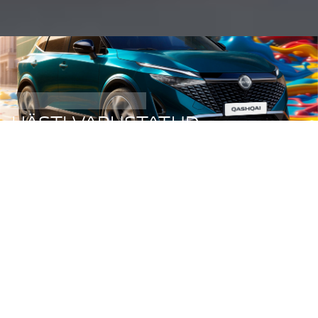
HÄSTI VARUSTATUD
AUTOMAATKÄIGUKASTIGA
QASHQAI 29 990 €
VAATA SIIT
TELLI PROOVISÕIT