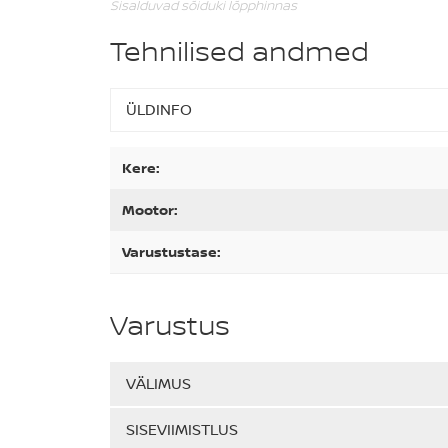
Sisalduvad sõiduki lõpphinnas
Tehnilised andmed
ÜLDINFO
Kere:
Mootor:
Varustustase:
Varustus
VÄLIMUS
SISEVIIMISTLUS