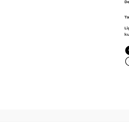
De
Ta
Li
k
d