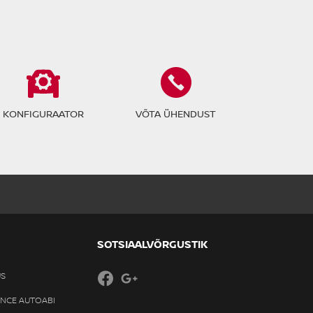
?
KONFIGURAATOR
VÕTA ÜHENDUST
SOTSIAALVÕRGUSTIK
US
Facebook
Google+
ANCE AUTOABI