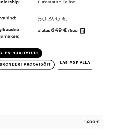
alership:
Eurostauto Tallinn
50 390 €
vahind:
649 €
gikaudne
alates
/kuu
uumakse:
OLEN HUVITATUD!
LAE PDF ALLA
BRONEERI PROOVISÕIT
1 400 €