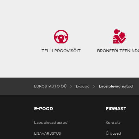
TELLI PROOVISÕIT
BRONEERI TEENIND
EUROSTAUTO OÜ
E-pood
Laos olevad autod
E-POOD
FIRMAST
Laos olevad autod
Kontakt
LISAVARUSTUS
Üritused