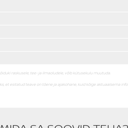
sõiduki raskusele, tee- ja ilmaoludele, võib kütusekulu muutuda.
, et esitatud teave on tõene ja ajakohane, kuid kõige aktuaalsema inf