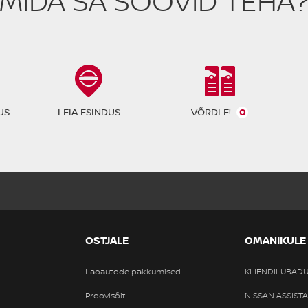
MIDA SA SOOVID TEHA
VÕRDLE!
0
US
LEIA ESINDUS
OSTJALE
OMANIKULE
Laoautode pakkumised
KLIENDILUBAD
Proovisõit
NISSAN ASSIST