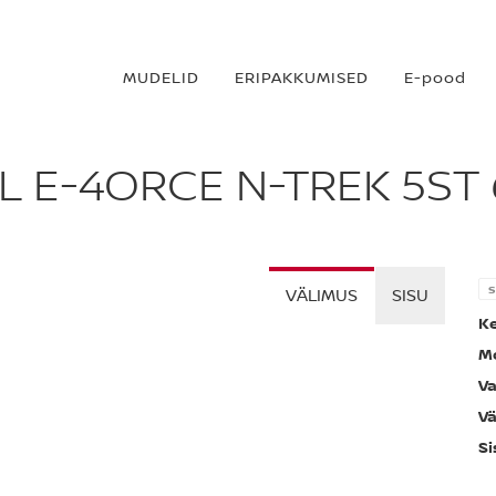
MUDELID
ERIPAKKUMISED
E-pood
IL E-4ORCE N-TREK 5ST
s
VÄLIMUS
SISU
Ke
Mo
Va
Vä
Si