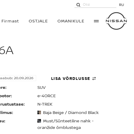
RU
Firmast
OSTJALE
OMANIKULE
 6A
aabub: 20.09.2026
LISA VÕRDLUSSE
re:
SUV
otor:
e-4ORCE
rustustase:
N-TREK
limus:
Baja Beige / Diamond Black
su:
Must/Sünteetiline nahk -
oranžide õmblustega