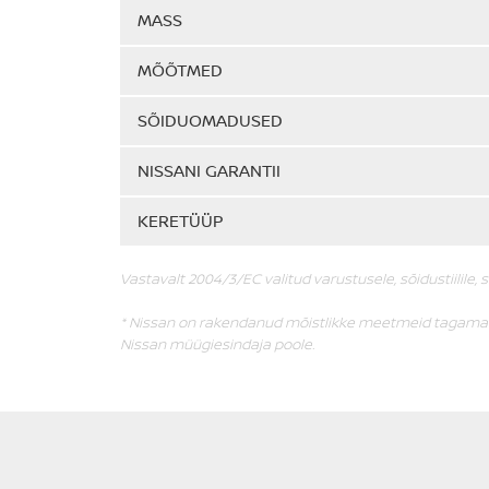
MASS
MÕÕTMED
SÕIDUOMADUSED
NISSANI GARANTII
KERETÜÜP
Vastavalt 2004/3/EC valitud varustusele, sõidustiilile, 
* Nissan on rakendanud mõistlikke meetmeid tagamaks
Nissan müügiesindaja poole.