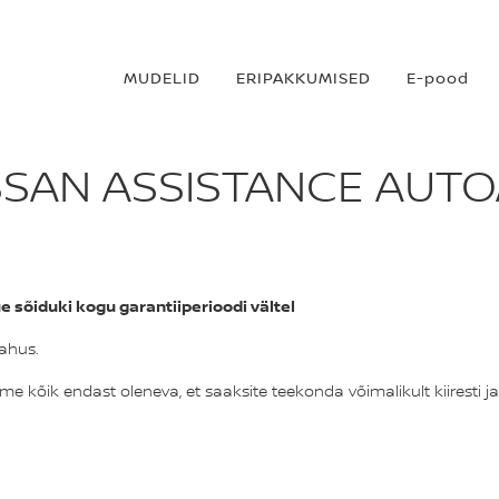
MUDELID
ERIPAKKUMISED
E-pood
SSAN ASSISTANCE AUTO
 sõiduki kogu garantiiperioodi vältel
rahus.
eeme kõik endast oleneva, et saaksite teekonda võimalikult kiiresti j