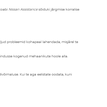
utoabi
Nissan Assistance
sõiduki järgmise korralise
ud probleemid kohapeal lahendada, misjärel te
 esindusse kogenud mehaanikute hoole alla.
ivõimaluse. Kui te aga eelistate oodata, kuni