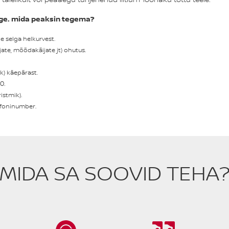
tõrge. mida peaksin tegema?
 selga helkurvest.
ate, möödakäijate jt) ohutus.
) käepärast.
0.
istmik).
efoninumber.
MIDA SA SOOVID TEHA