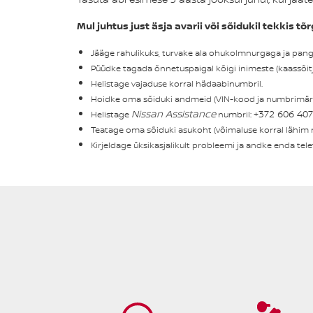
Mul juhtus just äsja avarii või sõidukil tekkis 
Jääge rahulikuks, turvake ala ohukolmnurgaga ja pange
Püüdke tagada õnnetuspaigal kõigi inimeste (kaassõitj
Helistage vajaduse korral hädaabinumbril.
Hoidke oma sõiduki andmeid (VIN-kood ja numbrimärk
Nissan Assistance
+372 606 407
Helistage
numbril:
Teatage oma sõiduki asukoht (võimaluse korral lähim r
Kirjeldage üksikasjalikult probleemi ja andke enda tel