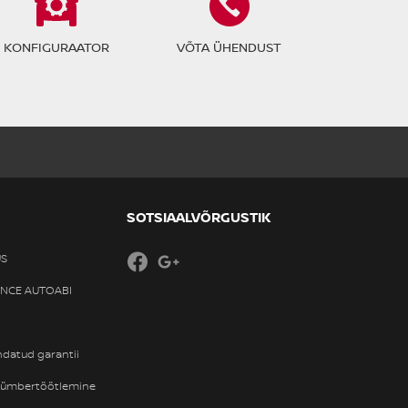
KONFIGURAATOR
VÕTA ÜHENDUST
SOTSIAALVÕRGUSTIK
US
Facebook
Google+
ANCE AUTOABI
ndatud garantii
 ümbertöötlemine