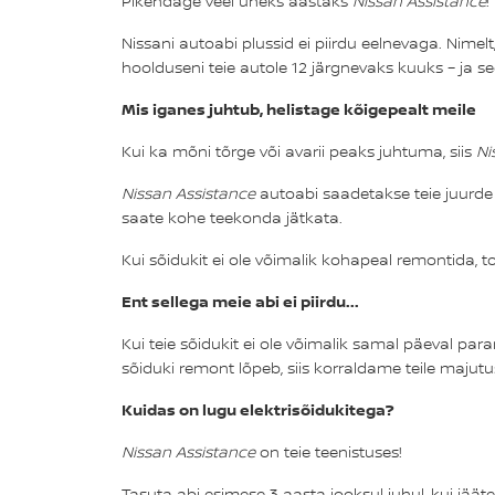
Pikendage veel üheks aastaks
Nissan Assistance
!
Nissani autoabi plussid ei piirdu eelnevaga. Nime
hoolduseni teie autole 12 järgnevaks kuuks – ja se
Mis iganes juhtub, helistage kõigepealt meile
Kui ka mõni tõrge või avarii peaks juhtuma, siis
Ni
Nissan Assistance
autoabi saadetakse teie juurde
saate kohe teekonda jätkata.
Kui sõidukit ei ole võimalik kohapeal remontida,
Ent sellega meie abi ei piirdu...
Kui teie sõidukit ei ole võimalik samal päeval par
sõiduki remont lõpeb, siis korraldame teile majut
Kuidas on lugu elektrisõidukitega?
Nissan Assistance
on teie teenistuses!
Tasuta abi esimese 3 aasta jooksul juhul, kui jääte