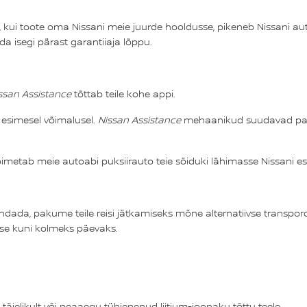
lt, kui toote oma Nissani meie juurde hooldusse, pikeneb Nissani a
da isegi pärast garantiiaja lõppu.
ssan Assistance
tõttab teile kohe appi.
 esimesel võimalusel.
Nissan Assistance
mehaanikud suudavad palj
 toimetab meie autoabi puksiirauto teie sõiduki lähimasse Nissani
andada, pakume teile reisi jätkamiseks mõne alternatiivse transpord
use kuni kolmeks päevaks.
 täielikult või peaaegu tühjenenud liitium-ioonaku tõttu teele.