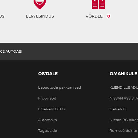
VÕRDLE!
0
US
LEIA ESINDUS
NCE AUTOABI
OSTJALE
OMANIKULE
Laoautode pakkumised
KLIENDILUBAD
Proovisõit
NISSAN ASSIST
LISAVARUSTUS
GARANTII
Automaks
Nissan RG pike
Tagasiside
Romusõidukite