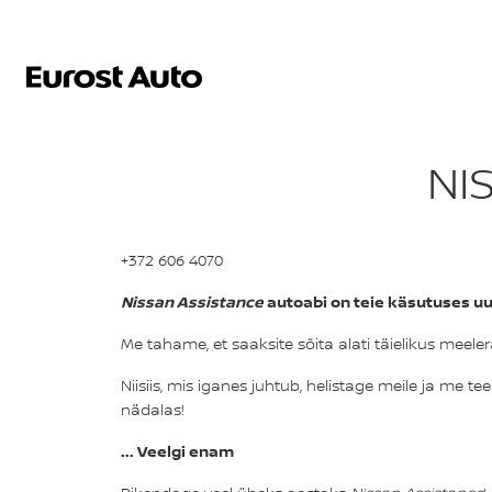
NI
+372 606 4070
N
issan Assistance
autoabi on teie käsutuses uue
Me tahame, et saaksite sõita alati täielikus meele
Niisiis, mis iganes juhtub, helistage meile ja me t
nädalas!
... Veelgi enam