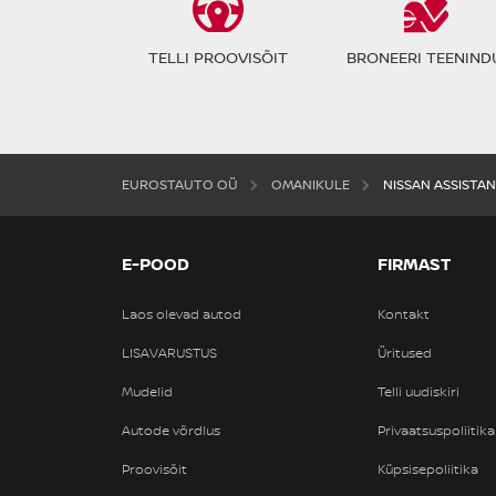
TELLI PROOVISÕIT
BRONEERI TEENIND
EUROSTAUTO OÜ
OMANIKULE
NISSAN ASSISTA
E-POOD
FIRMAST
Laos olevad autod
Kontakt
LISAVARUSTUS
Üritused
Mudelid
Telli uudiskiri
Autode võrdlus
Privaatsuspoliitika
Proovisõit
Küpsisepoliitika