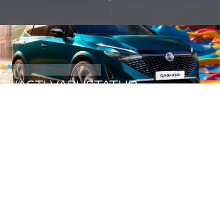
HÄSTI VARUSTATUD
AUTOMAATKÄIGUKASTIGA
QASHQAI 29 990 €
VAATA SIIT
TELLI PROOVISÕIT